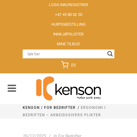
LOGG INN/REGISTRER
+47 45 83 02 50
HURTIGBESTILLING
INNKJØPSLISTER
MINE TILBUD
(0)
KENSON
/
FOR BEDRIFTER
/
ERGONOMI I
BEDRIFTEN – ARBEIDSGIVERS PLIKTER
26/12/2025
In
For Bedrifter