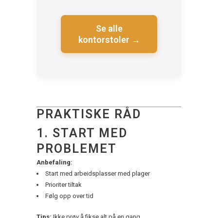
Se alle
kontorstoler →
PRAKTISKE RÅD
1. START MED
PROBLEMET
Anbefaling:
Start med arbeidsplasser med plager
Prioriter tiltak
Følg opp over tid
Tips:
Ikke prøv å fikse alt på en gang.