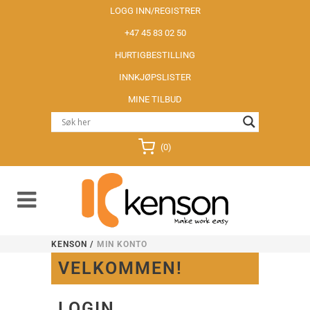
LOGG INN/REGISTRER
+47 45 83 02 50
HURTIGBESTILLING
INNKJØPSLISTER
MINE TILBUD
(0)
KENSON
/
MIN KONTO
VELKOMMEN!
LOGIN