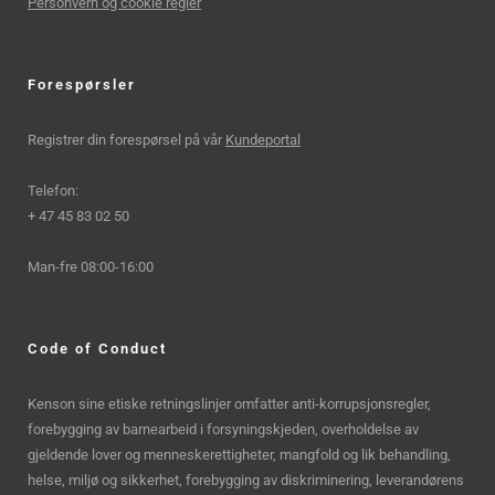
Personvern og cookie regler
Forespørsler
Registrer din forespørsel på vår
Kundeportal
Telefon:
+ 47 45 83 02 50
Man-fre 08:00-16:00
Code of Conduct
Kenson sine etiske retningslinjer omfatter anti-korrupsjonsregler,
forebygging av barnearbeid i forsyningskjeden, overholdelse av
gjeldende lover og menneskerettigheter, mangfold og lik behandling,
helse, miljø og sikkerhet, forebygging av diskriminering, leverandørens