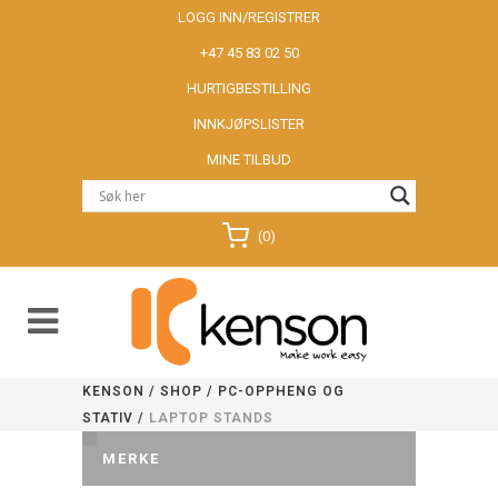
LOGG INN/REGISTRER
+47 45 83 02 50
HURTIGBESTILLING
INNKJØPSLISTER
MINE TILBUD
(0)
KENSON
/
SHOP
/
PC-OPPHENG OG
STATIV
/
LAPTOP STANDS
MERKE