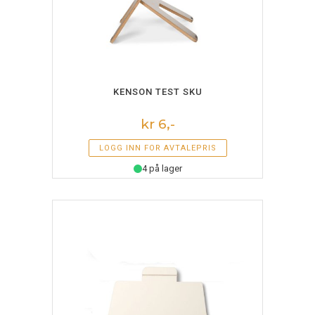
LEGG I HANDLEKURV
KENSON TEST SKU
kr 6,-
LOGG INN FOR AVTALEPRIS
4 på lager