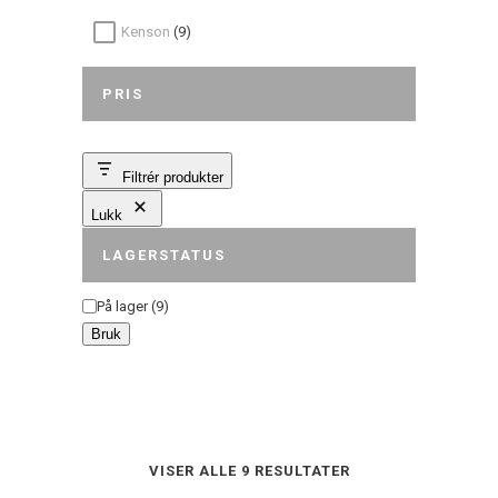
Kenson
(9)
PRIS
Filtrér produkter
Lukk
LAGERSTATUS
Status
På lager
(
9
)
Bruk
VISER ALLE 9 RESULTATER