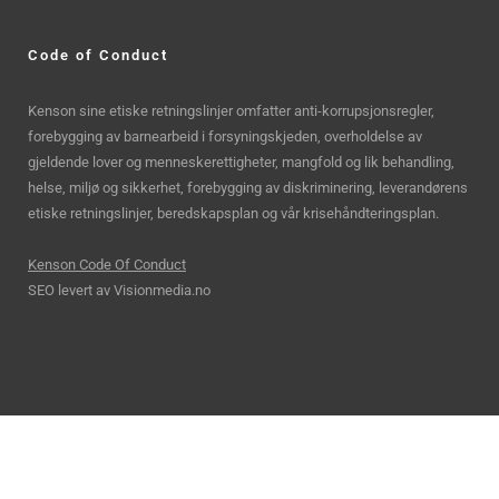
Code of Conduct
Kenson sine etiske retningslinjer omfatter anti-korrupsjonsregler,
forebygging av barnearbeid i forsyningskjeden, overholdelse av
gjeldende lover og menneskerettigheter, mangfold og lik behandling,
helse, miljø og sikkerhet, forebygging av diskriminering, leverandørens
etiske retningslinjer, beredskapsplan og vår krisehåndteringsplan.
Kenson Code Of Conduct
SEO levert av
Visionmedia.no