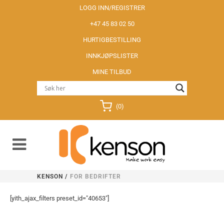
LOGG INN/REGISTRER
+47 45 83 02 50
HURTIGBESTILLING
INNKJØPSLISTER
MINE TILBUD
(0)
KENSON
/
FOR BEDRIFTER
[yith_ajax_filters preset_id="40653"]