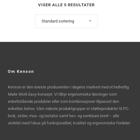
VISER ALLE 5 RESULTATER
Standard sortering
Om Kenson
Kenson er den eneste produsenten i dagens marked med et helhetlig
Make Work Easy
-konsept. Vi tilbyr ergonomiske løsninger som
enkeltstående produkter eller som kombinasjoner tilpasset den
enkeltes behov. Våre største produktgrupper er støtteprodukter til PC-
bruk, stoler, mus- og tastatur samt hev- og senkbare bord – alle
utviklet med fokus på funksjonalitet, kvalitet og ergonomiske fordeler.