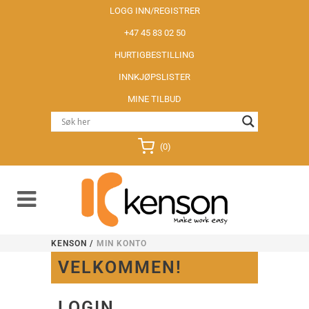
LOGG INN/REGISTRER
+47 45 83 02 50
HURTIGBESTILLING
INNKJØPSLISTER
MINE TILBUD
(0)
KENSON
/
MIN KONTO
VELKOMMEN!
LOGIN