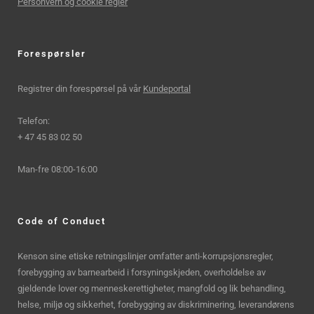
Personvern og cookie regler
Forespørsler
Registrer din forespørsel på vår
Kundeportal
Telefon:
+ 47 45 83 02 50
Man-fre 08:00-16:00
Code of Conduct
Kenson sine etiske retningslinjer omfatter anti-korrupsjonsregler,
forebygging av barnearbeid i forsyningskjeden, overholdelse av
gjeldende lover og menneskerettigheter, mangfold og lik behandling,
helse, miljø og sikkerhet, forebygging av diskriminering, leverandørens