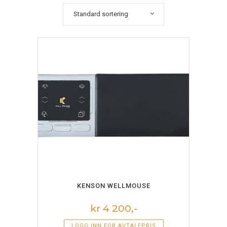
Standard sortering
LEGG I HANDLEKURV
KENSON WELLMOUSE
kr 4 200,-
LOGG INN FOR AVTALEPRIS