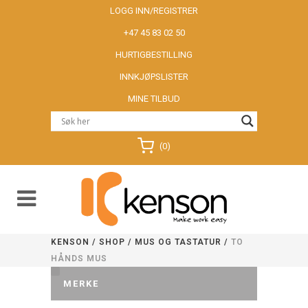
LOGG INN/REGISTRER
+47 45 83 02 50
HURTIGBESTILLING
INNKJØPSLISTER
MINE TILBUD
(0)
KENSON
/
SHOP
/
MUS OG TASTATUR
/
TO
HÅNDS MUS
MERKE