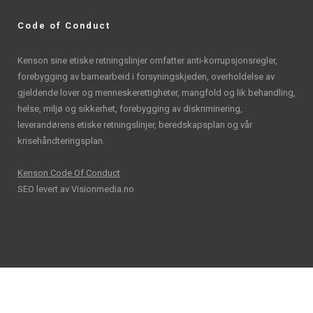
Code of Conduct
Kenson sine etiske retningslinjer omfatter anti-korrupsjonsregler,
forebygging av barnearbeid i forsyningskjeden, overholdelse av
gjeldende lover og menneskerettigheter, mangfold og lik behandling,
helse, miljø og sikkerhet, forebygging av diskriminering,
leverandørens etiske retningslinjer, beredskapsplan og vår
krisehåndteringsplan.
Kenson Code Of Conduct
SEO levert av
Visionmedia.no