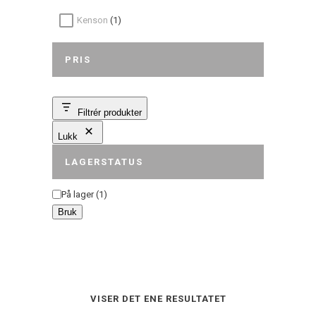
Kenson
(1)
PRIS
Filtrér produkter
Lukk
LAGERSTATUS
Status
På lager
(
1
)
Bruk
VISER DET ENE RESULTATET