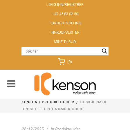
LOGG INN/REGISTRER
+47 45 83 02 50
HURTIGBESTILLING
INNKJØPSLISTER
MINE TILBUD
(0)
KENSON
/
PRODUKTGUIDER
/
TO SKJERMER
OPPSETT – ERGONOMISK GUIDE
26/12/2025
In
Produktguider