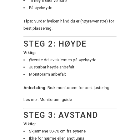
Til høyre eller venstre
På øyehøyde
Tips:
Vurder hvilken hånd du er (høyre/venstre) for
best plassering.
STEG 2: HØYDE
Viktig:
Øverste del av skjermen på øyehøyde
Justerbar høyde anbefalt
Monitorarm anbefalt
Anbefaling:
Bruk monitorarm for best justering.
Les mer: Monitorarm guide
STEG 3: AVSTAND
Viktig:
Skjermene 50-70 cm fra øynene
Ikke for nærme eller langt unna