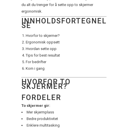
du alt du trenger for å sette opp to skjermer
ergonomisk.
INNHOLDSFORTEGNEL
SE
Hvorfor to skjermer?
Ergonomisk oppsett
Hvordan sette opp
Tips for best resultat
For bedrifter
Kom i gang
HVORFOR TO
SKJERMER?
FORDELER
To skjermer gir:
Mer skjermplass
Bedre produktivitet
Enklere multitasking