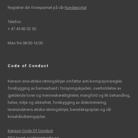
Registrer din forespørsel på vår
Kundeportal
Telefon:
+ 47 45 83 02 50
Man-fre 08:00-16:00
Code of Conduct
Kenson sine etiske retningslinjer omfatter anti-korrupsjonsregler,
forebygging av barnearbeid i forsyningskjeden, overholdelse av
gjeldende lover og menneskerettigheter, mangfold og lik behandling,
helse, miljø og sikkerhet, forebygging av diskriminering,
leverandørens etiske retningslinjer, beredskapsplan og vår
krisehåndteringsplan.
Kenson Code Of Conduct
SEO levert av
Visionmedia.no