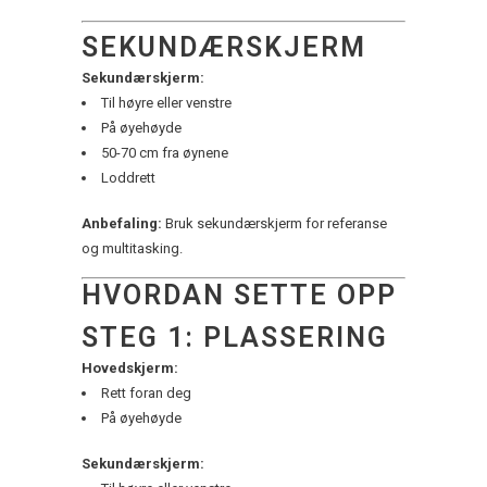
SEKUNDÆRSKJERM
Sekundærskjerm:
Til høyre eller venstre
På øyehøyde
50-70 cm fra øynene
Loddrett
Anbefaling:
Bruk sekundærskjerm for referanse
og multitasking.
HVORDAN SETTE OPP
STEG 1: PLASSERING
Hovedskjerm:
Rett foran deg
På øyehøyde
Sekundærskjerm: