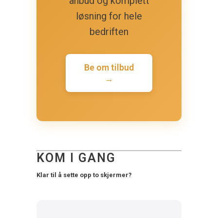
anbud og komplett
løsning for hele
bedriften
Be om tilbud
→
KOM I GANG
Klar til å sette opp to skjermer?