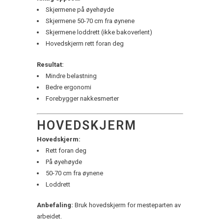
Skjermene på øyehøyde
Skjermene 50-70 cm fra øynene
Skjermene loddrett (ikke bakoverlent)
Hovedskjerm rett foran deg
Resultat:
Mindre belastning
Bedre ergonomi
Forebygger nakkesmerter
HOVEDSKJERM
Hovedskjerm:
Rett foran deg
På øyehøyde
50-70 cm fra øynene
Loddrett
Anbefaling:
Bruk hovedskjerm for mesteparten av
arbeidet.