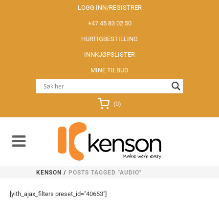
LOGG INN/REGISTRER
+47 45 83 02 50
HURTIGBESTILLING
INNKJØPSLISTER
MINE TILBUD
(0)
KENSON
/
POSTS TAGGED "AUDIO"
[yith_ajax_filters preset_id="40653"]