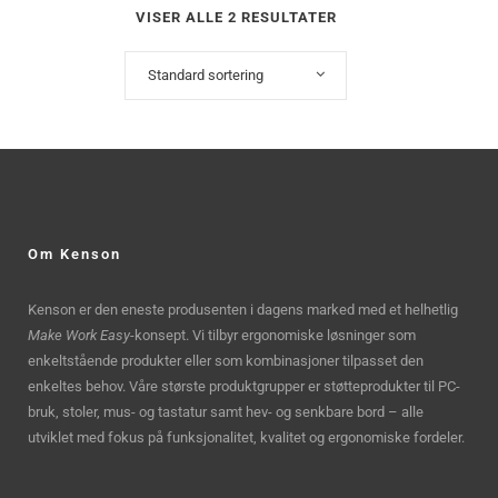
VISER ALLE 2 RESULTATER
Standard sortering
Om Kenson
Kenson er den eneste produsenten i dagens marked med et helhetlig
Make Work Easy
-konsept. Vi tilbyr ergonomiske løsninger som
enkeltstående produkter eller som kombinasjoner tilpasset den
enkeltes behov. Våre største produktgrupper er støtteprodukter til PC-
bruk, stoler, mus- og tastatur samt hev- og senkbare bord – alle
utviklet med fokus på funksjonalitet, kvalitet og ergonomiske fordeler.