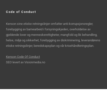
Code of Conduct
Kenson sine etiske retningslinjer omfatter anti-korrupsjonsregler,
forebygging av barnearbeid i forsyningskjeden, overholdelse av
gjeldende lover og menneskerettigheter, mangfold og lik behandling,
helse, miljø og sikkerhet, forebygging av diskriminering, leverandørens
etiske retningslinjer, beredskapsplan og vår krisehåndteringsplan.
Kenson Code Of Conduct
SEO levert av
Visionmedia.no