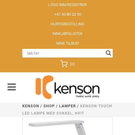
LOGG INN/REGISTRER
+47 45 83 02 50
HURTIGBESTILLING
INNKJØPSLISTER
MINE TILBUD
(0)
KENSON
/
SHOP
/
LAMPER
/
KENSON TOUCH
LED LAMPE MED SOKKEL, HVIT