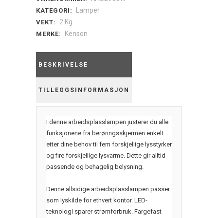
lampe
Lamper
KATEGORI:
med
2 Kg
VEKT:
Kenson
MERKE:
sokkel,
hvit
quantity
BESKRIVELSE
TILLEGGSINFORMASJON
I denne arbeidsplasslampen justerer du alle
funksjonene fra berøringsskjermen enkelt
etter dine behov til fem forskjellige lysstyrker
og fire forskjellige lysvarme. Dette gir alltid
passende og behagelig belysning.
Denne allsidige arbeidsplasslampen passer
som lyskilde for ethvert kontor. LED-
teknologi sparer strømforbruk. Fargefast