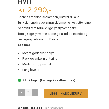
HVIT
kr 2 290,-
I denne arbeidsplasslampen justerer du alle
funksjonene fra berøringsskjermen enkelt etter dine
behov til fem forskjellige lysstyrker og fire
forskjellige lysvarme. Dette gir alltid passende og
behagelig belysning. Denne…
Les mer
Meget godt arbeidslys
Rask og enkel montering
Moderne og praktisk
Lang levetid
21 på lager (kan også restbestilles)
Kenson
LEGG I HANDLEKURV
touch
led
KAS2960W
VARENUMMER: