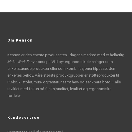
Om Kenson
Kenson er den eneste produsenten i dagens marked med et helhetlig
Make Work Easy
-konsept. Vi tilbyr ergonomiske løsninger som
enkeltstående produkter eller som kombinasjoner tilpasset den
enkeltes behov. Våre største produktgrupper er støtteprodukter til
PC-bruk, stoler, mus- og tastatur samt hev- og senkbare bord – alle
utviklet med fokus på funksjonalitet, kvalitet og ergonomiske
fordeler.
Kundeservice