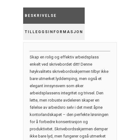
1400*650
mm,
BESKRIVELSE
savio
09
TILLEGGSINFORMASJON
quantity
Skap en rolig og effektiv arbeidsplass
enkelt ved skrivebordet ditt! Denne
høykvalitets skrivebordsskjermen tilbyr ikke
bare utmerket lyddemping, men også et
elegant innsynsvern som øker
arbeidsplassens integritet og trivsel. Den
lette, men robuste avdeleren skaper en
følelse av arbeidsro selv i det mest åpne
kontorlandskapet – den perfekte løsningen
for å forbedre konsentrasjon og
produktivitet. Skrivebordsskjermen demper
ikke bare lyd, men fungerer også utmerket