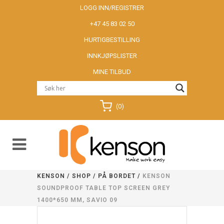
LOGG INN/REGISTRER
+47 45 83 02 50
HURTIGBESTILLING
INNKJØPSLISTER
MINE TILBUD
(0)
KENSON
/
SHOP
/
PÅ BORDET
/
KENSON
SOUNDPROOF TABLE TOP SCREEN GREY
1400*650 MM, SAVIO 09