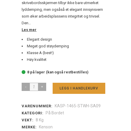
skrivebordsskjermen tilbyr ikke bare utmerket
lyddemping, men ogsåså et elegant innsynsvern
som øker arbeidsplassens integritet og trivsel.
Den…
Les mer
Elegant design
Meget god støydemping
Klasse A (best!)
Høy kvalitet
8 på lager (kan også restbestilles)
Kenson
LEGG I HANDLEKURV
soundproof
table
KASP-1465-STWH-SA09
VARENUMMER:
top
På Bordet
KATEGORI:
screen
8 Kg
VEKT:
Kenson
MERKE:
grey