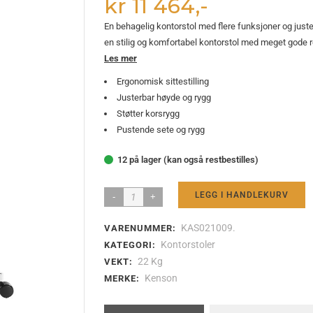
kr 11 464,-
urator
Kabelorganisering
15″ og min
ller og skoholder
Gulvskinner og spiraler
17″ og stør
En behagelig kontorstol med flere funksjoner og just
stumtjener
Kabellokk
en stilig og komfortabel kontorstol med meget gode 
Les mer
Ergonomisk sittestilling
Justerbar høyde og rygg
d hev-senk understell
Balansebrett
På bordet
Støtter korsrygg
Ståmatte
På gulvet
Pustende sete og rygg
erstell
Fotstøtte
12 på lager (kan også restbestilles)
LEGG I HANDLEKURV
KAS021009.
VARENUMMER:
Kontorstoler
KATEGORI:
22 Kg
VEKT:
Kenson
MERKE: