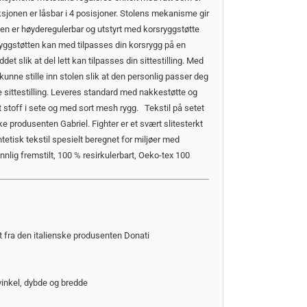
unksjonen er låsbar i 4 posisjoner. Stolens mekanisme gir
gen er høyderegulerbar og utstyrt med korsryggstøtte
yggstøtten kan med tilpasses din korsrygg på en
t slik at del lett kan tilpasses din sittestilling. Med
nne stille inn stolen slik at den personlig passer deg
 sittestilling. Leveres standard med nakkestøtte og
t stoff i sete og med sort mesh rygg. Tekstil på setet
e produsenten Gabriel. Fighter er et svært slitesterkt
ntetisk tekstil spesielt beregnet for miljøer med
ennlig fremstilt, 100 % resirkulerbart, Oeko-tex 100
lt fra den italienske produsenten Donati
vinkel, dybde og bredde