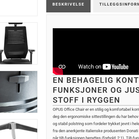
BESKRIVELSE
TILLEGGSINFOR
EN BEHAGELIG KON
FUNKSJONER OG JU
STOFF I RYGGEN
OPUS Office Chair er en stilig og komfortabel ko
deg den ergonomiske sittestillingen du har behov
og stabil polstring som fordeler trykket jevnt i he
fra den anerkjente italienske produsenten Donati – 
når tilt-funksjonen benyttes (forhold: 2:1). Tilt-