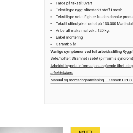
Farge på tekstil: Svart
Tekstiltype rygg: slitesterkt stoff i mesh
Tekstiltype sete: Fighter fra den danske prod
Tekstil slitestyrke i setet på 130.000 Martinda
Anbefalt maksimal vekt: 120 kg.
Enkel montering
Garanti: 5 år
Vanlige symptomer ved feil arbeidsstilling
Rygg/k
Sete/hofter: Stramhet i setet (piriformis syndrom
Arbeidstilsynets informasjon angående tilrettel
arbeidstakere
Manual og monteringsanvisning – Kenson OPUS O
NYHET!