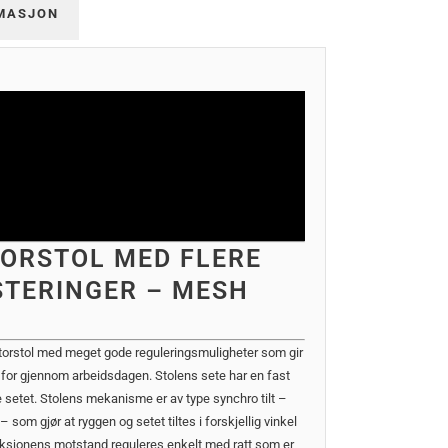
MASJON
TORSTOL MED FLERE
STERINGER – MESH
ntorstol med meget gode reguleringsmuligheter som gir
 for gjennom arbeidsdagen. Stolens sete har en fast
le setet. Stolens mekanisme er av type synchro tilt –
som gjør at ryggen og setet tiltes i forskjellig vinkel
funksjonens motstand reguleres enkelt med ratt som er