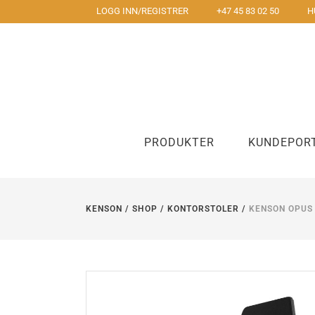
LOGG INN/REGISTRER
+47 45 83 02 50
H
PRODUKTER
KUNDEPOR
KENSON
/
SHOP
/
KONTORSTOLER
/
KENSON OPUS
Underarmstøtte
Mus
Korsyggstøtte
To hånds m
Håndleddstøtte og musematte