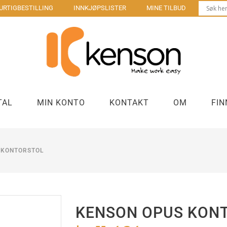
URTIGBESTILLING
INNKJØPSLISTER
MINE TILBUD
TAL
MIN KONTO
KONTAKT
OM
FIN
 KONTORSTOL
Bordbrønner møtebord
Laptop sta
us
Strøm og lading kontorpult
Stasjonær
Kontakter og forgrenere
Kabler
KENSON OPUS KON