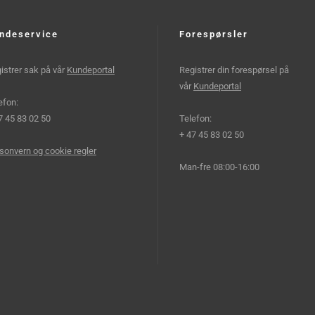
ndeservice
Forespørsler
istrer sak på vår
Kundeportal
Registrer din forespørsel på
vår
Kundeportal
efon:
7 45 83 02 50
Telefon:
+ 47 45 83 02 50
sonvern og cookie regler
Man-fre 08:00-16:00