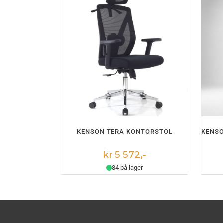
LEGG I HANDLEKURV
KENSON TERA KONTORSTOL
KENS
kr 5 572,-
84 på lager