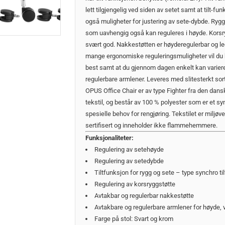
lett tilgjengelig ved siden av setet samt at tilt-f
også muligheter for justering av sete-dybde. Ryg
som uavhengig også kan reguleres i høyde. Korsr
svært god. Nakkestøtten er høyderegulerbar og ledde
mange ergonomiske reguleringsmuligheter vil du ku
best samt at du gjennom dagen enkelt kan variere
regulerbare armlener. Leveres med slitesterkt sor
OPUS Office Chair er av type Fighter fra den dansk
tekstil, og består av 100 % polyester som er et sy
spesielle behov for rengjøring. Tekstilet er miljøv
sertifisert og inneholder ikke flammehemmere.
Funksjonaliteter:
Regulering av setehøyde
Regulering av setedybde
Tiltfunksjon for rygg og sete – type synchro ti
Regulering av korsryggstøtte
Avtakbar og regulerbar nakkestøtte
Avtakbare og regulerbare armlener for høyde, 
Farge på stol: Svart og krom