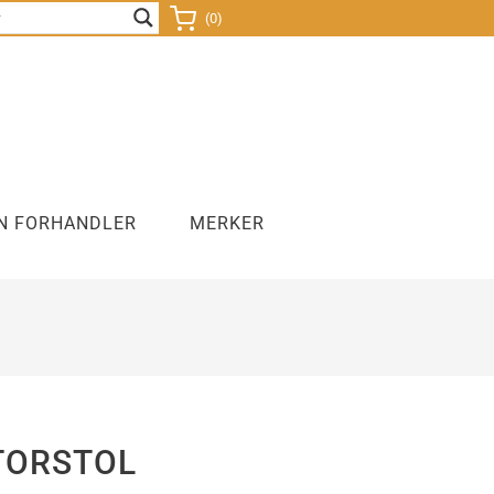
(0)
N FORHANDLER
MERKER
nds
Sitteballer
Lamper
Kontorsykkel
TORSTOL