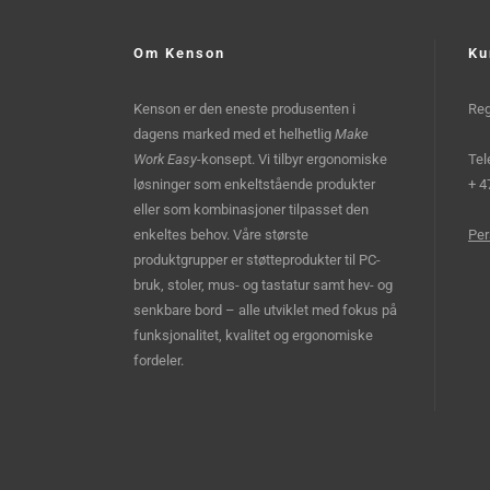
Om Kenson
Ku
Kenson er den eneste produsenten i
Reg
dagens marked med et helhetlig
Make
Work Easy
-konsept. Vi tilbyr ergonomiske
Tel
løsninger som enkeltstående produkter
+ 4
eller som kombinasjoner tilpasset den
enkeltes behov. Våre største
Per
produktgrupper er støtteprodukter til PC-
bruk, stoler, mus- og tastatur samt hev- og
senkbare bord – alle utviklet med fokus på
funksjonalitet, kvalitet og ergonomiske
fordeler.