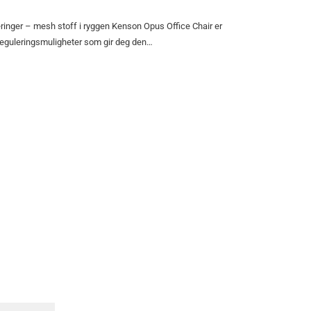
dre
Kampanje
re
eringer – mesh stoff i ryggen Kenson Opus Office Chair er
reguleringsmuligheter som gir deg den…