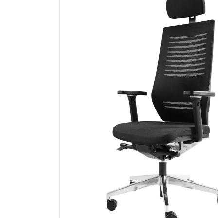
Kontorstoler
Knax konfig
Balansestoler
Knax hattehy
Tilbehør
Knagger og 
For 1 skjerm
Komplette me
For flere skjermer
Bordplater
Tilbehør
Hev-senk und