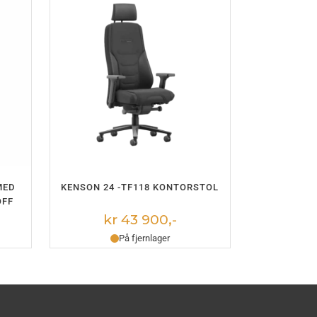
LEGG I HANDLEKURV
MED
KENSON 24 -TF118 KONTORSTOL
OFF
kr 43 900,-
På fjernlager