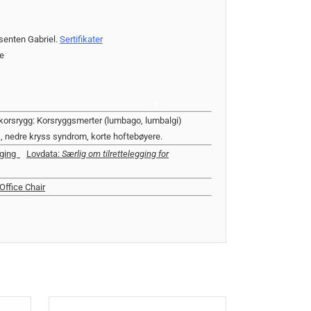
usenten Gabriel.
Sertifikater
le
a
orsrygg: Korsryggsmerter (lumbago, lumbalgi)
), nedre kryss syndrom, korte hoftebøyere.
egging
_
Lovdata:
Særlig om tilrettelegging for
ffice Chair