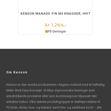
LEGG I HANDLEKURV
KENSON MANADE YIN M3 KNAGGER, HVIT
kr 1 264,-
På fjernlager
Om Kenson
Kenson er den eneste produsenten i dagens marked med et helhetlig
Make Work Easy
-konsept. Vi tilbyr ergonomiske løsninger som
enkeltstående produkter eller som kombinasjoner tilpasset den
enkeltes behov. Våre største produktgrupper er støtteprodukter til
PC-bruk, stoler, mus- og tastatur samt hev- og senkbare bord – alle