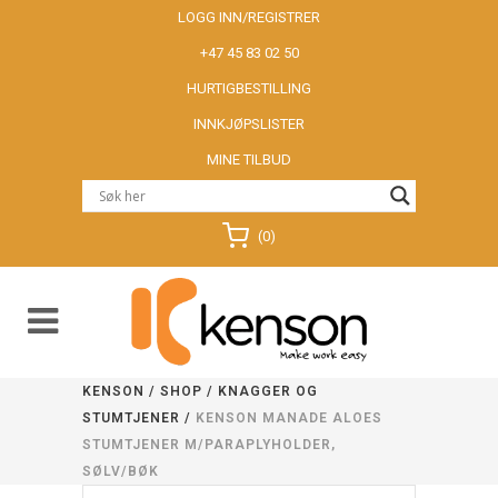
LOGG INN/REGISTRER
+47 45 83 02 50
HURTIGBESTILLING
INNKJØPSLISTER
MINE TILBUD
(0)
KENSON
/
SHOP
/
KNAGGER OG
STUMTJENER
/
KENSON MANADE ALOES
STUMTJENER M/PARAPLYHOLDER,
SØLV/BØK