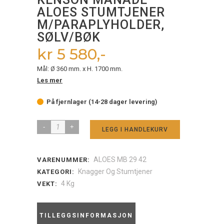
ALOES STUMTJENER
M/PARAPLYHOLDER,
SØLV/BØK
kr 5 580,-
Mål: Ø 360 mm. x H. 1700 mm.
Les mer
På fjernlager (14-28 dager levering)
KENSON
LEGG I HANDLEKURV
MANADE
ALOES
ALOES MB 29 42
VARENUMMER:
stumtjener
Knagger Og Stumtjener
KATEGORI:
m/paraplyholder,
4 Kg
VEKT:
sølv/bøk
quantity
TILLEGGSINFORMASJON