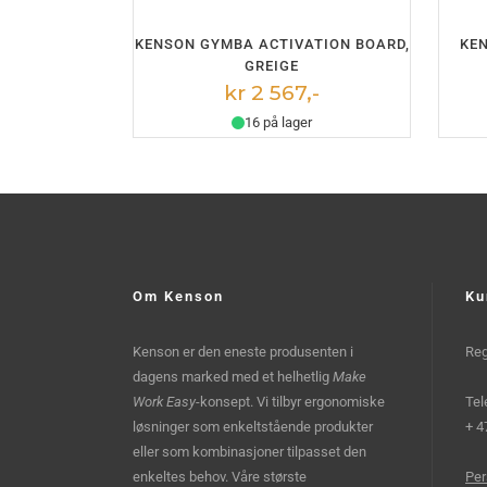
LEGG I HANDLEKURV
KENSON GYMBA ACTIVATION BOARD,
KE
GREIGE
kr 2 567,-
16 på lager
Om Kenson
Ku
Kenson er den eneste produsenten i
Reg
dagens marked med et helhetlig
Make
Work Easy
-konsept. Vi tilbyr ergonomiske
Tel
løsninger som enkeltstående produkter
+ 4
eller som kombinasjoner tilpasset den
enkeltes behov. Våre største
Per