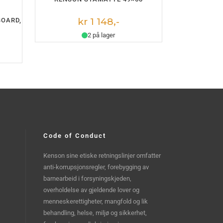
kr 1 148,-
BOARD,
2 på lager
Code of Conduct
Kenson sine etiske retningslinjer omfatter
anti-korrupsjonsregler, forebygging av
barnearbeid i forsyningskjeden,
overholdelse av gjeldende lover og
menneskerettigheter, mangfold og lik
behandling, helse, miljø og sikkerhet,