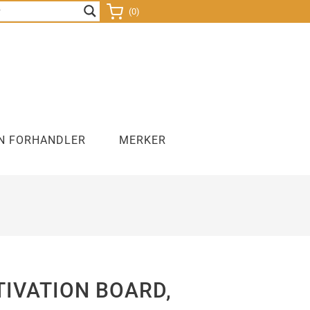
(0)
N FORHANDLER
MERKER
nds
Sitteballer
Lamper
Kontorsykkel
IVATION BOARD,