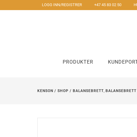
LOGG INN/REGISTRER
+47 45 83 02 50
H
PRODUKTER
KUNDEPOR
,
KENSON
/
SHOP
/
BALANSEBRETT
BALANSEBRETT
Underarmstøtte
Mus
Korsyggstøtte
To hånds m
Håndleddstøtte og musematte