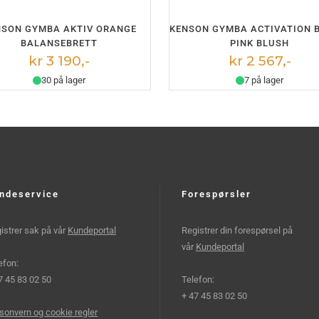
LEGG I HANDLEKURV
LEGG I HANDLEKURV
NSON GYMBA AKTIV ORANGE
KENSON GYMBA ACTIVATION 
BALANSEBRETT
PINK BLUSH
kr 3 190,-
kr 2 567,-
30 på lager
7 på lager
ndeservice
Forespørsler
istrer sak på vår
Kundeportal
Registrer din forespørsel på
vår
Kundeportal
efon:
7 45 83 02 50
Telefon:
+ 47 45 83 02 50
sonvern og cookie regler