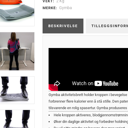
2 Kg
VEKT:
Gymba
MERKE:
BESKRIVELSE
TILLEGGSINFOR
Gymba aktivitetsbrett holder kroppen i bevegelse 
forbrenner flere kalorier enn å stå stille. Den pate
tilsvarende en rolig spasertur. Gymba produseres i 
Hele kroppen aktiveres, blodgjennomstrømning
Øker din daglige aktivitet og forbedrer holdnin