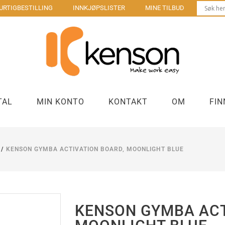
URTIGBESTILLING
INNKJØPSLISTER
MINE TILBUD
TAL
MIN KONTO
KONTAKT
OM
FIN
/
KENSON GYMBA ACTIVATION BOARD, MOONLIGHT BLUE
Bordbrønner møtebord
Laptop sta
us
Strøm og lading kontorpult
Stasjonær
Kontakter og forgrenere
Kabler
KENSON GYMBA ACT