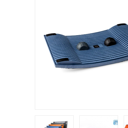
Kontorstoler
Knax konfig
Balansestoler
Knax hattehy
Tilbehør
Knagger og 
For 1 skjerm
Komplette me
For flere skjermer
Bordplater
Tilbehør
Hev-senk und