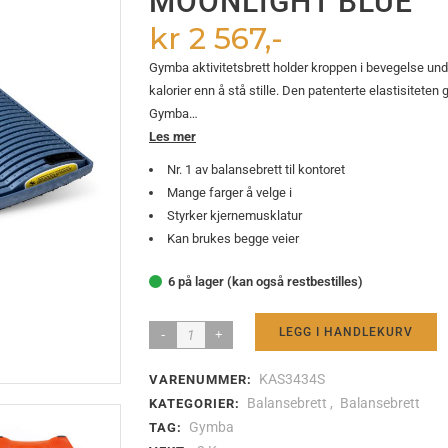
MOONLIGHT BLUE
urator
Kabelorganisering
15″ og min
kr 2 567,-
ller og skoholder
Gulvskinner og spiraler
17″ og stør
stumtjener
Kabellokk
Gymba aktivitetsbrett holder kroppen i bevegelse unde
kalorier enn å stå stille. Den patenterte elastisiteten 
Gymba…
Les mer
d hev-senk understell
Balansebrett
På bordet
Nr. 1 av balansebrett til kontoret
Ståmatte
På gulvet
Mange farger å velge i
erstell
Fotstøtte
Styrker kjernemusklatur
Kan brukes begge veier
6 på lager (kan også restbestilles)
LEGG I HANDLEKURV
KAS3434S
VARENUMMER:
Balansebrett
,
Balansebrett
KATEGORIER:
Gymba
TAG: