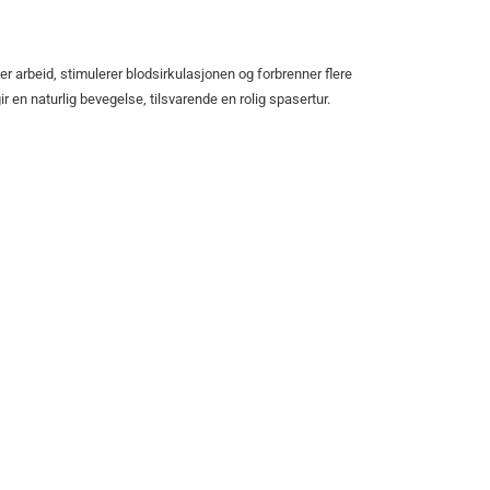
dre
Kampanje
re
r arbeid, stimulerer blodsirkulasjonen og forbrenner flere
gir en naturlig bevegelse, tilsvarende en rolig spasertur.