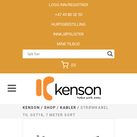
LOGG INN/REGISTRER
+47 45 83 02 50
HURTIGBESTILLING
INNKJØPSLISTER
MINE TILBUD
(0)
KENSON
/
SHOP
/
KABLER
/
STRØMKABEL
TIL GST18, 7 METER SORT