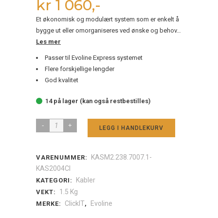
kr 1 060,-
Et økonomisk og modulært system som er enkelt å
bygge ut eller omorganiseres ved ønske og behov…
Les mer
Passer til Evoline Express systemet
Flere forskjellige lengder
God kvalitet
14 på lager (kan også restbestilles)
Strømkabel
LEGG I HANDLEKURV
til
GST18,
KASM2.238.7007.1-
VARENUMMER:
7
KAS2004CI
meter
Kabler
KATEGORI:
1.5 Kg
VEKT:
sort
ClickIT
Evoline
MERKE:
,
quantity