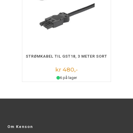
LEGG I HANDLEKURV
STRØMKABEL TIL GST18, 3 METER SORT
kr 480,-
6 på lager
Om Kenson