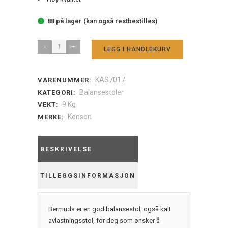
88 på lager (kan også restbestilles)
Kenson
LEGG I HANDLEKURV
balansestol
bermuda,
KAS7017.
VARENUMMER:
black
Balansestoler
KATEGORI:
quantity
9 Kg
VEKT:
Kenson
MERKE:
BESKRIVELSE
TILLEGGSINFORMASJON
Bermuda er en god balansestol, også kalt
avlastningsstol, for deg som ønsker å