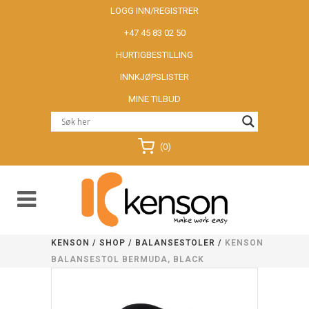
LOGG INN/REGISTRER
+47 45 83 02 50
HURTIGBESTILLING
INNKJØPSLISTER
MINE TILBUD
(0)
KENSON
/
SHOP
/
BALANSESTOLER
/
KENSON
BALANSESTOL BERMUDA, BLACK