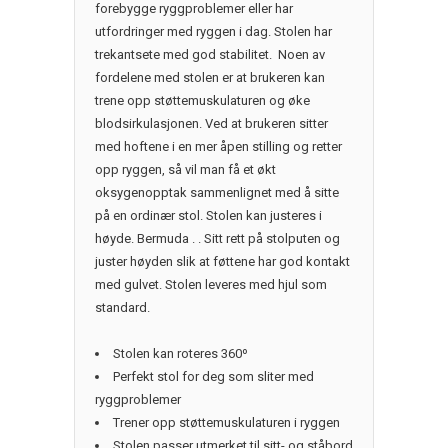
forebygge ryggproblemer eller har
utfordringer med ryggen i dag. Stolen har
trekantsete med god stabilitet. Noen av
fordelene med stolen er at brukeren kan
trene opp støttemuskulaturen og øke
blodsirkulasjonen. Ved at brukeren sitter
med hoftene i en mer åpen stilling og retter
opp ryggen, så vil man få et økt
oksygenopptak sammenlignet med å sitte
på en ordinær stol. Stolen kan justeres i
høyde. Bermuda . . Sitt rett på stolputen og
juster høyden slik at føttene har god kontakt
med gulvet. Stolen leveres med hjul som
standard.
Stolen kan roteres 360º
Perfekt stol for deg som sliter med
ryggproblemer
Trener opp støttemuskulaturen i ryggen
Stolen passer utmerket til sitt- og ståbord