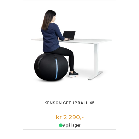
LEGG I HANDLEKURV
KENSON GETUPBALL 65
kr 2 290,-
9 på lager