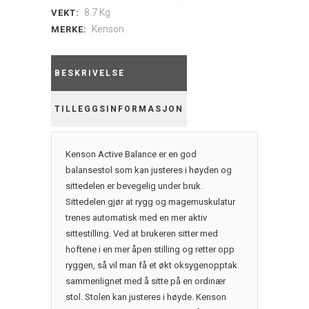
quantity
8.7 Kg
VEKT:
Kenson
MERKE:
BESKRIVELSE
TILLEGGSINFORMASJON
Kenson Active Balance er en god
balansestol som kan justeres i høyden og
sittedelen er bevegelig under bruk.
Sittedelen gjør at rygg og magemuskulatur
trenes automatisk med en mer aktiv
sittestilling. Ved at brukeren sitter med
hoftene i en mer åpen stilling og retter opp
ryggen, så vil man få et økt oksygenopptak
sammenlignet med å sitte på en ordinær
stol. Stolen kan justeres i høyde. Kenson