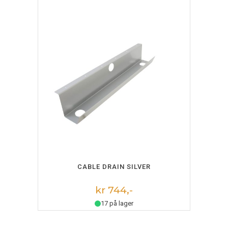
LEGG I HANDLEKURV
CABLE DRAIN SILVER
kr 744,-
17 på lager