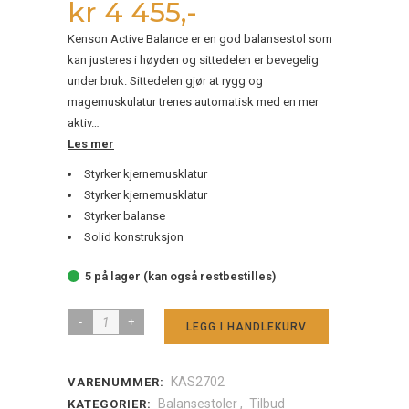
kr 4 455,-
Kenson Active Balance er en god balansestol som
kan justeres i høyden og sittedelen er bevegelig
under bruk. Sittedelen gjør at rygg og
magemuskulatur trenes automatisk med en mer
aktiv…
Les mer
Styrker kjernemusklatur
Styrker kjernemusklatur
Styrker balanse
Solid konstruksjon
5 på lager (kan også restbestilles)
Kenson
LEGG I HANDLEKURV
active
balance
KAS2702
VARENUMMER:
360
Balansestoler
,
Tilbud
KATEGORIER: