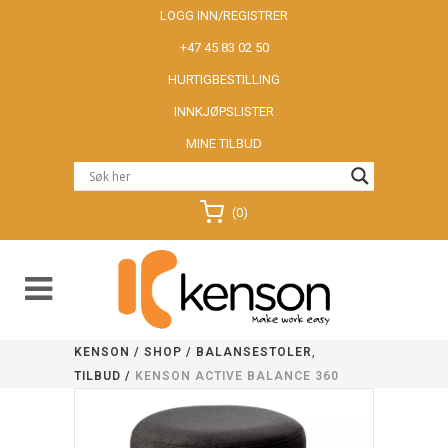
LOGG INN/REGISTRER
+47 45 83 02 50
HURTIGBESTILLING
INNKJØPSLISTER
MINE TILBUD
(0)
,
KENSON
/
SHOP
/
BALANSESTOLER
TILBUD
/
KENSON ACTIVE BALANCE 360