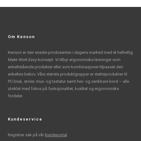
Om Kenson
Kenson er den eneste produsenten i dagens marked med et helhetlig
Make Work Easy
-konsept. Vi tilbyr ergonomiske løsninger som
enkeltstående produkter eller som kombinasjoner tilpasset den
enkeltes behov. Våre største produktgrupper er støtteprodukter til
PC-bruk, stoler, mus- og tastatur samt hev- og senkbare bord – alle
utviklet med fokus på funksjonalitet, kvalitet og ergonomiske
fordeler.
Kundeservice
Registrer sak på vår
Kundeportal