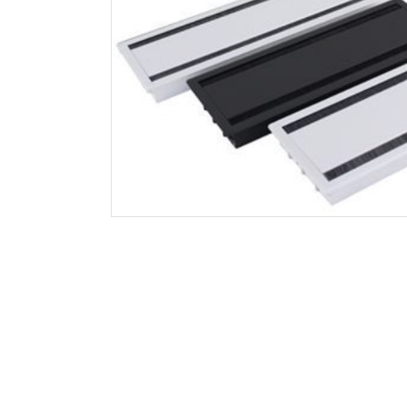
Kontorstoler
Knax konfigu
Balansestoler
Knax hattehy
Tilbehør
Knagger og 
For 1 skjerm
Komplette m
For flere skjermer
Bordplater
Tilbehør
Hev-senk un