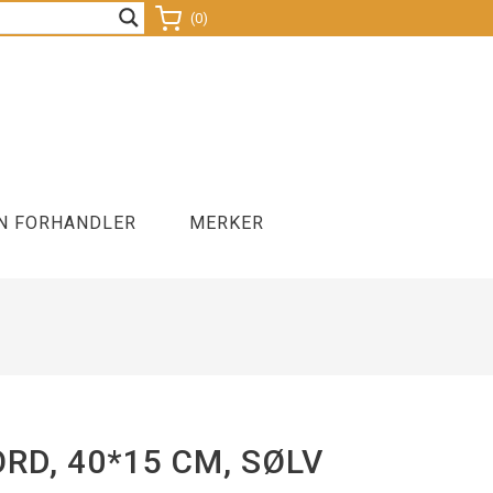
(0)
N FORHANDLER
MERKER
nds
Sitteballer
Lamper
Kontorsykkel
D, 40*15 CM, SØLV