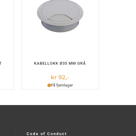
LEGG I HANDLEKURV
T
KABELLOKK Ø35 MM GRÅ
kr 92,-
På fjernlager
Code of Conduct