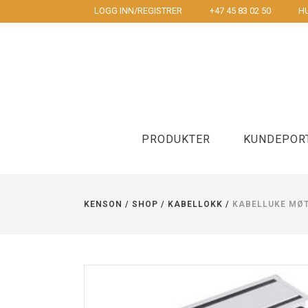
LOGG INN/REGISTRER
+47 45 83 02 50
HU
PRODUKTER
KUNDEPOR
KENSON
/
SHOP
/
KABELLOKK
/
KABELLUKE MØT
Underarmstøtte
Mus
Korsyggstøtte
To hånds m
Håndleddstøtte og musematte