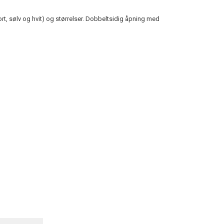
dre
Kampanje
re
sort, sølv og hvit) og størrelser. Dobbeltsidig åpning med