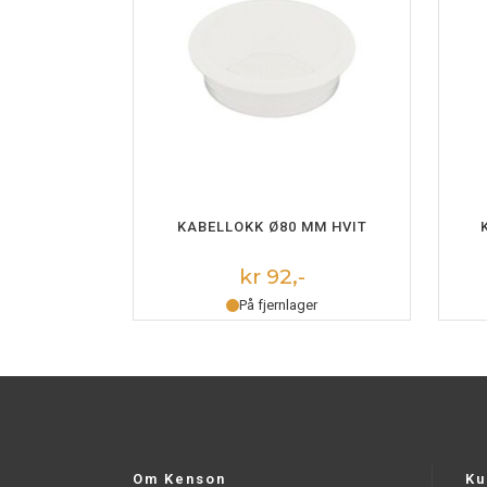
LEGG I HANDLEKURV
KABELLOKK Ø80 MM HVIT
kr 92,-
På fjernlager
Om Kenson
Ku