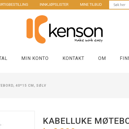
RTIGBESTILLING
INNKJØPSLISTER
MINE TILBUD
TAL
MIN KONTO
KONTAKT
OM
FIN
EBORD, 40*15 CM, SØLV
Bordbrønner møtebord
Laptop sta
us
Strøm og lading kontorpult
Stasjonær
Kontakter og forgrenere
Kabler
KABELLUKE MØTEBOR