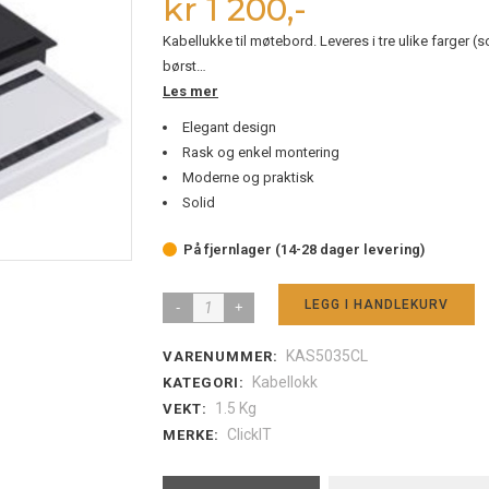
kr 1 200,-
rator
Kabelorganisering
15″ og min
ller og skoholder
Gulvskinner og spiraler
17″ og stør
Kabellukke til møtebord. Leveres i tre ulike farger (
stumtjener
Kabellokk
børst…
Les mer
Elegant design
Rask og enkel montering
ed hev-senk understell
Balansebrett
På bordet
Moderne og praktisk
Ståmatte
På gulvet
Solid
derstell
Fotstøtte
På fjernlager (14-28 dager levering)
LEGG I HANDLEKURV
Kabelluke
møtebord,
KAS5035CL
VARENUMMER:
40*15
Kabellokk
KATEGORI:
cm,
1.5 Kg
VEKT:
sølv
ClickIT
MERKE:
quantity