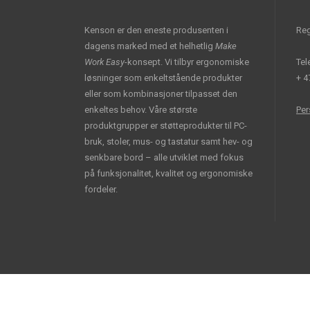
Kenson er den eneste produsenten i
Reg
dagens marked med et helhetlig
Make
Work Easy
-konsept. Vi tilbyr ergonomiske
Tel
løsninger som enkeltstående produkter
+ 4
eller som kombinasjoner tilpasset den
enkeltes behov. Våre største
Per
produktgrupper er støtteprodukter til PC-
bruk, stoler, mus- og tastatur samt hev- og
senkbare bord – alle utviklet med fokus
på funksjonalitet, kvalitet og ergonomiske
fordeler.