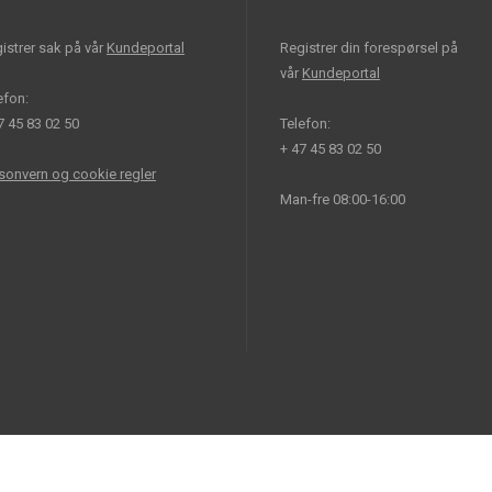
istrer sak på vår
Kundeportal
Registrer din forespørsel på
vår
Kundeportal
efon:
7 45 83 02 50
Telefon:
+ 47 45 83 02 50
sonvern og cookie regler
Man-fre 08:00-16:00