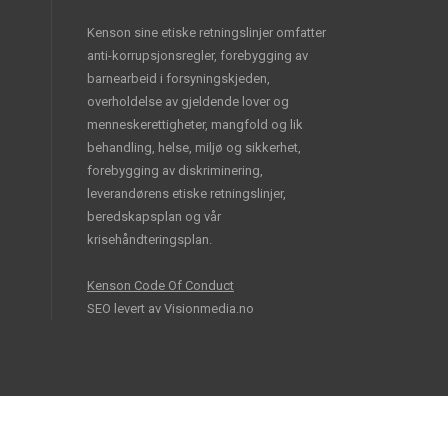
Kenson sine etiske retningslinjer omfatter
anti-korrupsjonsregler, forebygging av
barnearbeid i forsyningskjeden,
overholdelse av gjeldende lover og
menneskerettigheter, mangfold og lik
behandling, helse, miljø og sikkerhet,
forebygging av diskriminering,
leverandørens etiske retningslinjer,
beredskapsplan og vår
krisehåndteringsplan.
Kenson Code Of Conduct
SEO levert av
Visionmedia.no