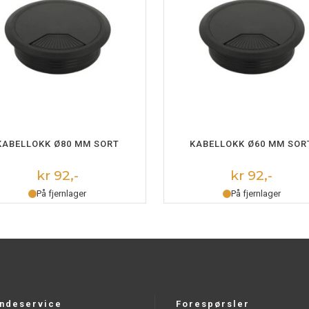
LEGG I HANDLEKURV
LEGG I HANDLEKURV
KABELLOKK Ø80 MM SORT
KABELLOKK Ø60 MM SOR
kr 92,-
kr 92,-
På fjernlager
På fjernlager
ndeservice
Forespørsler