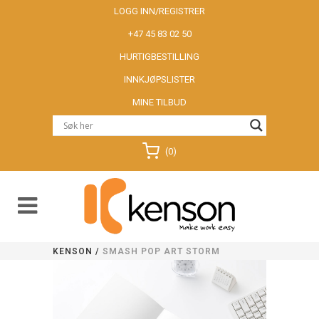
LOGG INN/REGISTRER
+47 45 83 02 50
HURTIGBESTILLING
INNKJØPSLISTER
MINE TILBUD
(0)
KENSON
/
SMASH POP ART STORM