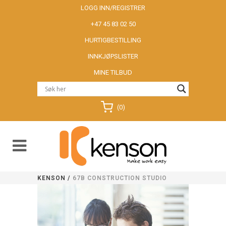
LOGG INN/REGISTRER
+47 45 83 02 50
HURTIGBESTILLING
INNKJØPSLISTER
MINE TILBUD
(0)
KENSON
/
67B CONSTRUCTION STUDIO