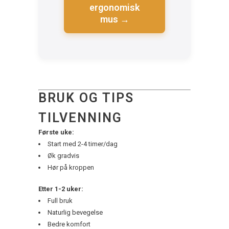
ergonomisk
mus →
BRUK OG TIPS
TILVENNING
Første uke:
Start med 2-4 timer/dag
Øk gradvis
Hør på kroppen
Etter 1-2 uker:
Full bruk
Naturlig bevegelse
Bedre komfort