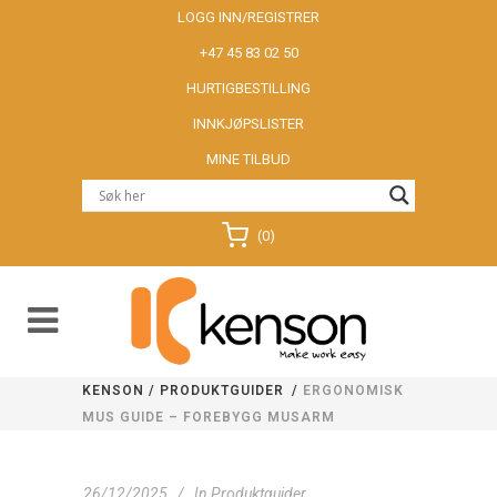
LOGG INN/REGISTRER
+47 45 83 02 50
HURTIGBESTILLING
INNKJØPSLISTER
MINE TILBUD
(0)
KENSON
/
PRODUKTGUIDER
/
ERGONOMISK
MUS GUIDE – FOREBYGG MUSARM
26/12/2025
In
Produktguider