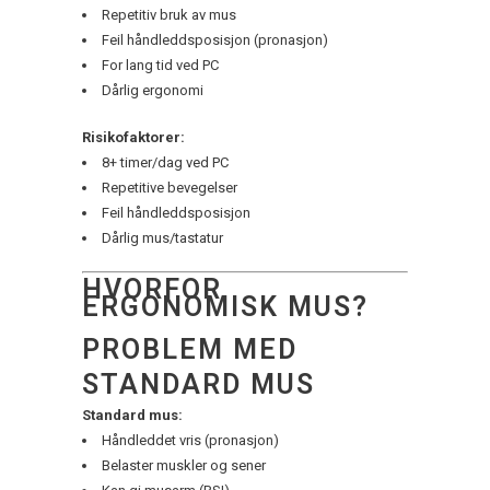
Repetitiv bruk av mus
Feil håndleddsposisjon (pronasjon)
For lang tid ved PC
Dårlig ergonomi
Risikofaktorer:
8+ timer/dag ved PC
Repetitive bevegelser
Feil håndleddsposisjon
Dårlig mus/tastatur
HVORFOR
ERGONOMISK MUS?
PROBLEM MED
STANDARD MUS
Standard mus:
Håndleddet vris (pronasjon)
Belaster muskler og sener