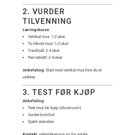
2. VURDER
TILVENNING
Læringskurve:
Vertikal mus: 1-2 uker
To-hånds mus: 1-2 uker
Trackball: 2-4 uker
Pen-tablett: 2-4 uker
Anbefaling:
Start med vertikal mus hvis du er
usikker.
3. TEST FØR KJØP
Anbefaling:
Test mus før kjøp (showroom)
Vurder komfort
Sjekk størrelse
Kontakt:
sales@kenson.no for avtale.