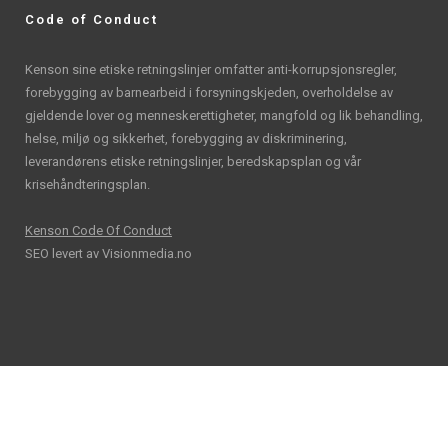
Code of Conduct
Kenson sine etiske retningslinjer omfatter anti-korrupsjonsregler,
forebygging av barnearbeid i forsyningskjeden, overholdelse av
gjeldende lover og menneskerettigheter, mangfold og lik behandling,
helse, miljø og sikkerhet, forebygging av diskriminering,
leverandørens etiske retningslinjer, beredskapsplan og vår
krisehåndteringsplan.
Kenson Code Of Conduct
SEO levert av
Visionmedia.no