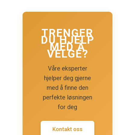
TRENGER
DU HJELP
MED Å
VELGE?
Våre eksperter
hjelper deg gjerne
med å finne den
perfekte løsningen
for deg
Kontakt oss