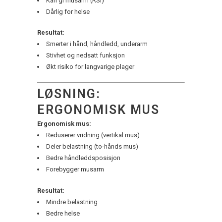
Kan gi musarm (RSI)
Dårlig for helse
Resultat:
Smerter i hånd, håndledd, underarm
Stivhet og nedsatt funksjon
Økt risiko for langvarige plager
LØSNING:
ERGONOMISK MUS
Ergonomisk mus:
Reduserer vridning (vertikal mus)
Deler belastning (to-hånds mus)
Bedre håndleddsposisjon
Forebygger musarm
Resultat:
Mindre belastning
Bedre helse