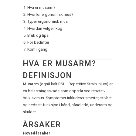
Hva er musarm?
Hvorfor ergonomisk mus?
Typer ergonomisk mus
Hvordan velge riktig
Bruk og tips
For bedrifter
Kom i gang
HVA ER MUSARM?
DEFINISJON
Musarm
(også kalt RSI – Repetitive Strain Injury) er
en belastningsskade som oppstår ved repetitiv
bruk av mus. Symptomer inkluderer smerter, stivhet
og nedsatt funksjon i hånd, håndledd, underarm og
skulder.
ÅRSAKER
Hovedårsaker: