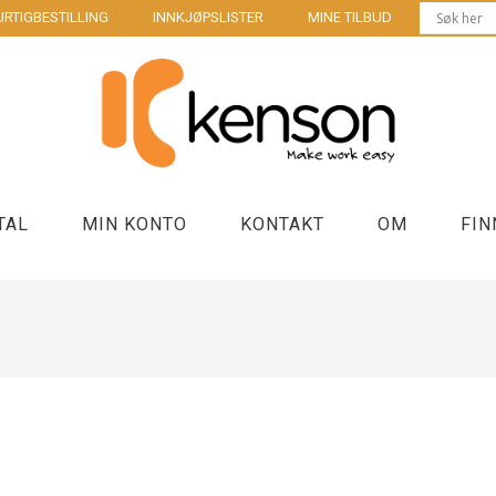
RTIGBESTILLING
INNKJØPSLISTER
MINE TILBUD
TAL
MIN KONTO
KONTAKT
OM
FIN
Bordbrønner møtebord
Laptop sta
us
Strøm og lading kontorpult
Stasjonær
Kontakter og forgrenere
Kabler