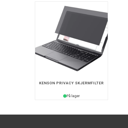
Kontorstoler
Knax konfigu
Balansestoler
Knax hattehy
Tilbehør
Knagger og 
For 1 skjerm
Komplette m
For flere skjermer
Bordplater
Tilbehør
Hev-senk un
OPTIONS
KENSON PRIVACY SKJERMFILTER
På lager