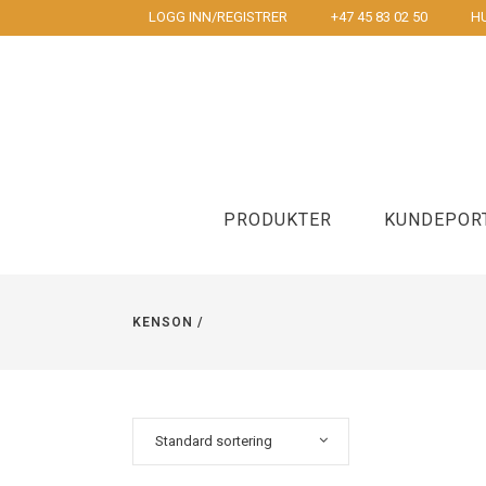
LOGG INN/REGISTRER
+47 45 83 02 50
HU
PRODUKTER
KUNDEPOR
KENSON
/
Underarmstøtte
Mus
Korsyggstøtte
To hånds m
Håndleddstøtte og musematte
Standard sortering