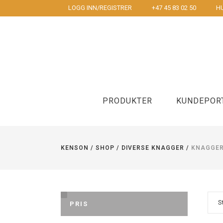
LOGG INN/REGISTRER
+47 45 83 02 50
HU
PRODUKTER
KUNDEPOR
KENSON
/
SHOP
/
DIVERSE KNAGGER
/
KNAGGE
Underarmstøtte
Mus
Korsyggstøtte
To hånds m
Håndleddstøtte og musematte
S
PRIS