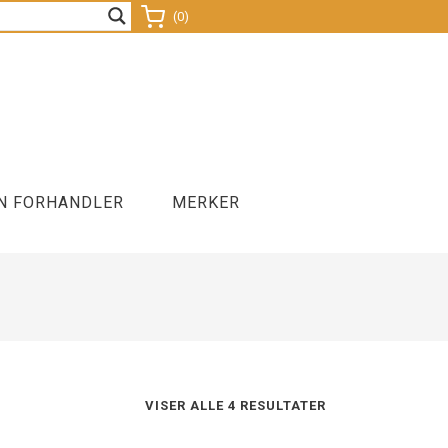
(0)
N FORHANDLER
MERKER
nds
Sitteballer
Lamper
Kontorsykkel
VISER ALLE 4 RESULTATER