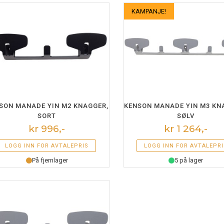
rator
Kabelorganisering
15″ og min
KAMPANJE!
ller og skoholder
Gulvskinner og spiraler
17″ og stør
stumtjener
Kabellokk
ed hev-senk understell
Balansebrett
På bordet
Ståmatte
På gulvet
derstell
Fotstøtte
LEGG I HANDLEKURV
LEGG I HANDLEKURV
SON MANADE YIN M2 KNAGGER,
KENSON MANADE YIN M3 KN
SORT
SØLV
kr 996,-
kr 1 264,-
LOGG INN FOR AVTALEPRIS
LOGG INN FOR AVTALEPRI
På fjernlager
5 på lager