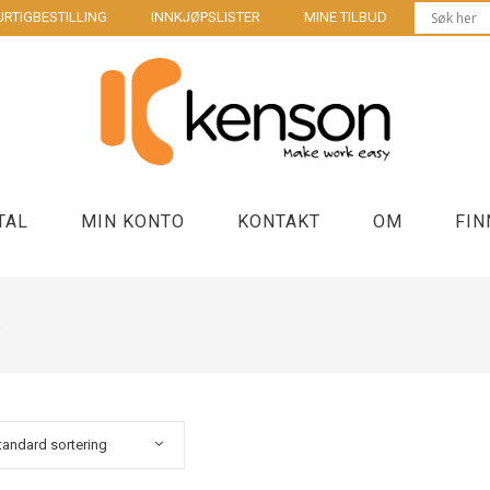
RTIGBESTILLING
INNKJØPSLISTER
MINE TILBUD
TAL
MIN KONTO
KONTAKT
OM
FIN
R
Bordbrønner møtebord
Laptop sta
us
Strøm og lading kontorpult
Stasjonær
Kontakter og forgrenere
Kabler
tandard sortering