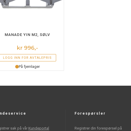
LEGG I HANDLEKURV
MANADE YIN M2, SØLV
kr 996,-
LOGG INN FOR AVTALEPRIS
På fjernlager
ndeservice
Forespørsler
istrer sak på vår
Kundeportal
Registrer din forespørsel på