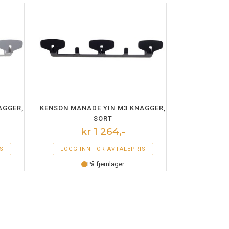
dre
Kampanje
re
LEGG I HANDLEKURV
AGGER,
KENSON MANADE YIN M3 KNAGGER,
SORT
kr 1 264,-
S
LOGG INN FOR AVTALEPRIS
På fjernlager